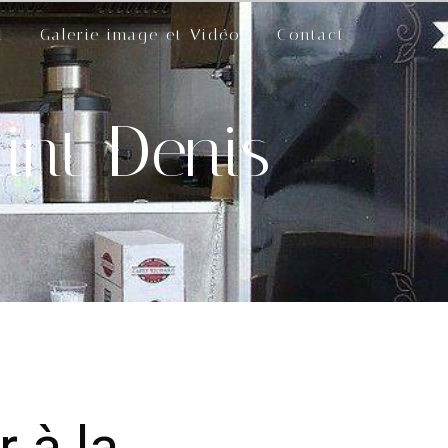
d
Galerie image et Vidéo
Contact
aint Denis
 à la