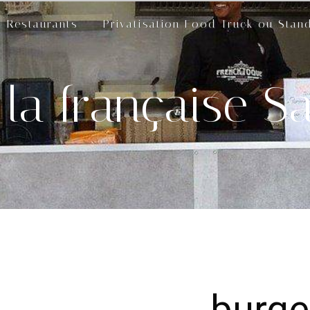
Restaurants
Privatisation Food Truck ou Stan
la française S
burger