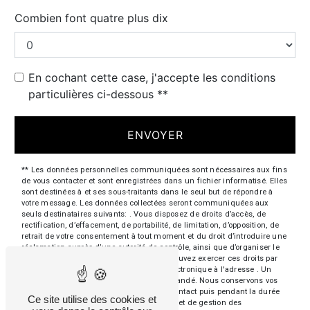
Combien font quatre plus dix
En cochant cette case, j'accepte les conditions
particulières ci-dessous **
ENVOYER
** Les données personnelles communiquées sont nécessaires aux fins
de vous contacter et sont enregistrées dans un fichier informatisé. Elles
sont destinées à et ses sous-traitants dans le seul but de répondre à
votre message. Les données collectées seront communiquées aux
seuls destinataires suivants: . Vous disposez de droits d’accès, de
rectification, d’effacement, de portabilité, de limitation, d’opposition, de
retrait de votre consentement à tout moment et du droit d’introduire une
réclamation auprès d’une autorité de contrôle, ainsi que d’organiser le
sort de vos données post-mortem. Vous pouvez exercer ces droits par
voie postale à l'adresse ou par courrier électronique à l'adresse . Un
justificatif d'identité pourra vous être demandé. Nous conservons vos
données pendant la période de prise de contact puis pendant la durée
Ce site utilise des cookies et
de prescription légale aux fins probatoires et de gestion des