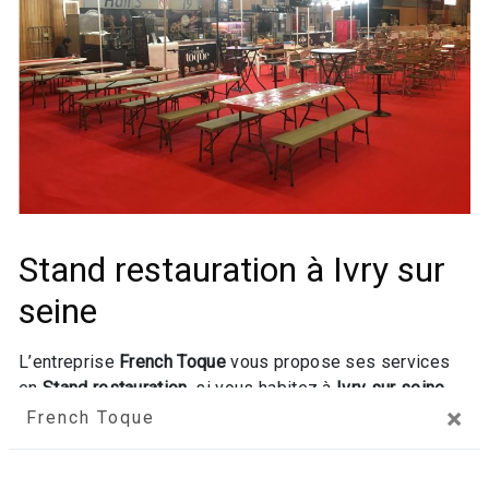
Stand restauration à Ivry sur
seine
L’entreprise
French Toque
vous propose ses services
en
Stand restauration
, si vous habitez à
Ivry sur seine
.
×
Entreprise usant d’une expérience et d’un savoir-faire de
French Toque
qualité, nous mettons tout en oeuvre pour vous
satisfaire. Nous vous accompagnons ainsi dans votre