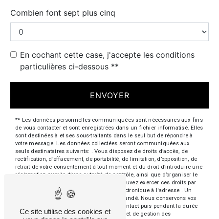
Combien font sept plus cinq
En cochant cette case, j'accepte les conditions
particulières ci-dessous **
ENVOYER
** Les données personnelles communiquées sont nécessaires aux fins
de vous contacter et sont enregistrées dans un fichier informatisé. Elles
sont destinées à et ses sous-traitants dans le seul but de répondre à
votre message. Les données collectées seront communiquées aux
seuls destinataires suivants: . Vous disposez de droits d’accès, de
rectification, d’effacement, de portabilité, de limitation, d’opposition, de
retrait de votre consentement à tout moment et du droit d’introduire une
réclamation auprès d’une autorité de contrôle, ainsi que d’organiser le
sort de vos données post-mortem. Vous pouvez exercer ces droits par
voie postale à l'adresse ou par courrier électronique à l'adresse . Un
justificatif d'identité pourra vous être demandé. Nous conservons vos
données pendant la période de prise de contact puis pendant la durée
Ce site utilise des cookies et
de prescription légale aux fins probatoires et de gestion des