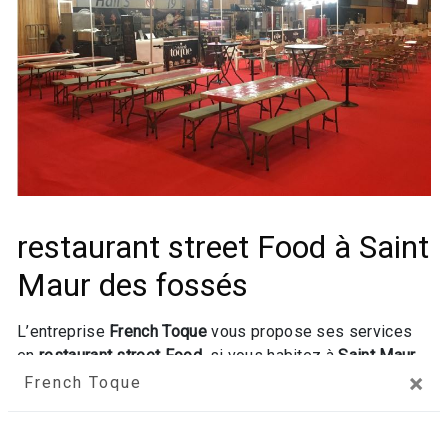
restaurant street Food à Saint
Maur des fossés
L’entreprise
French Toque
vous propose ses services
en
restaurant street Food
, si vous habitez à
Saint Maur
×
des fossés
. Entreprise usant d’une expérience et d’un
French Toque
savoir-faire de qualité, nous mettons tout en oeuvre
pour vous satisfaire. Nous vous accompagnons ainsi