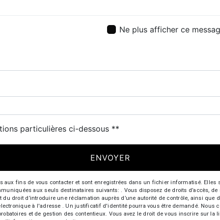
Ne plus afficher ce messa
tions particulières ci-dessous **
ENVOYER
 fins de vous contacter et sont enregistrées dans un fichier informatisé. Elles so
iquées aux seuls destinataires suivants: . Vous disposez de droits d’accès, de recti
t du droit d’introduire une réclamation auprès d’une autorité de contrôle, ainsi qu
r électronique à l'adresse . Un justificatif d'identité pourra vous être demandé. Nou
probatoires et de gestion des contentieux. Vous avez le droit de vous inscrire sur la