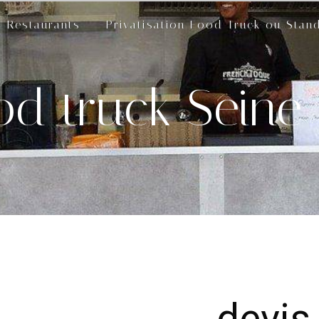
Restaurants
Privatisation Food Truck ou Stan
od truck Seine
devis