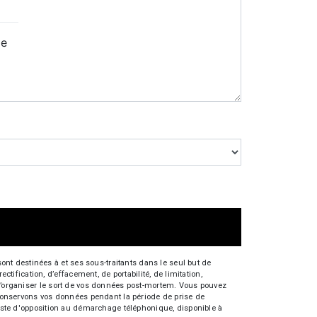
ge
nt destinées à et ses sous-traitants dans le seul but de
fication, d’effacement, de portabilité, de limitation,
e d’organiser le sort de vos données post-mortem. Vous pouvez
s conservons vos données pendant la période de prise de
 liste d'opposition au démarchage téléphonique, disponible à