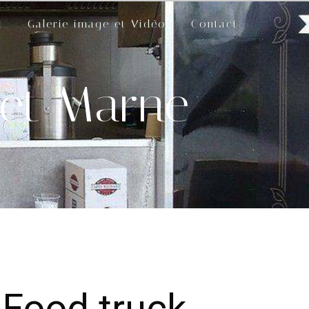
d
Galerie image et Vidéo
Contact
 et Marne
 Food truck