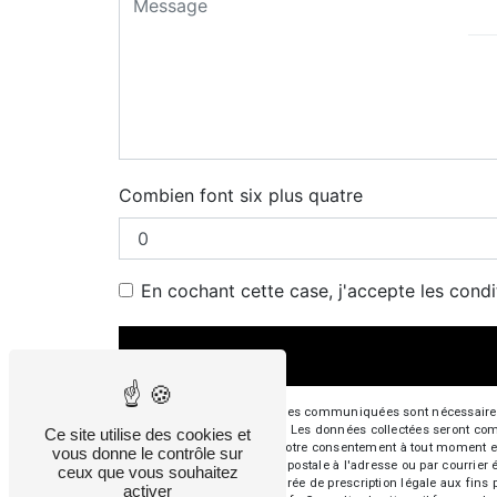
Combien font six plus quatre
En cochant cette case, j'accepte les condi
** Les données personnelles communiquées sont nécessaires aux
répondre à votre message. Les données collectées seront commun
Ce site utilise des cookies et
d’opposition, de retrait de votre consentement à tout moment e
vous donne le contrôle sur
exercer ces droits par voie postale à l'adresse ou par courrie
ceux que vous souhaitez
contact puis pendant la durée de prescription légale aux fins 
activer