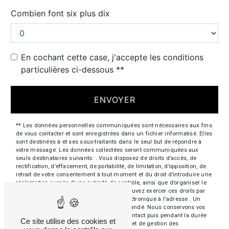
Combien font six plus dix
En cochant cette case, j'accepte les conditions
particulières ci-dessous **
ENVOYER
** Les données personnelles communiquées sont nécessaires aux fins
de vous contacter et sont enregistrées dans un fichier informatisé. Elles
sont destinées à et ses sous-traitants dans le seul but de répondre à
votre message. Les données collectées seront communiquées aux
seuls destinataires suivants: . Vous disposez de droits d’accès, de
rectification, d’effacement, de portabilité, de limitation, d’opposition, de
retrait de votre consentement à tout moment et du droit d’introduire une
réclamation auprès d’une autorité de contrôle, ainsi que d’organiser le
sort de vos données post-mortem. Vous pouvez exercer ces droits par
voie postale à l'adresse ou par courrier électronique à l'adresse . Un
justificatif d'identité pourra vous être demandé. Nous conservons vos
données pendant la période de prise de contact puis pendant la durée
Ce site utilise des cookies et
de prescription légale aux fins probatoires et de gestion des