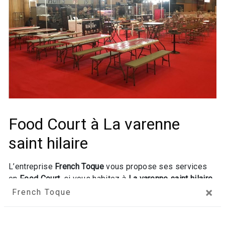
Food Court à La varenne
saint hilaire
L’entreprise
French Toque
vous propose ses services
en
Food Court
, si vous habitez à
La varenne saint hilaire
.
×
Entreprise usant d’une expérience et d’un savoir-faire de
French Toque
qualité, nous mettons tout en oeuvre pour vous
satisfaire. Nous vous accompagnons ainsi dans votre