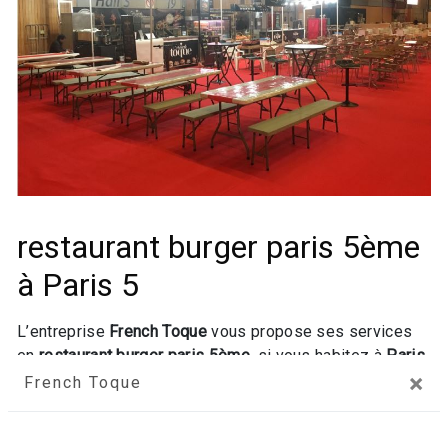
restaurant burger paris 5ème
à Paris 5
L’entreprise
French Toque
vous propose ses services
en
restaurant burger paris 5ème
, si vous habitez à
Paris
×
5
. Entreprise usant d’une expérience et d’un savoir-faire
French Toque
de qualité, nous mettons tout en oeuvre pour vous
satisfaire. Nous vous accompagnons ainsi dans votre