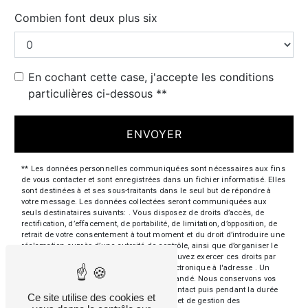
Combien font deux plus six
En cochant cette case, j'accepte les conditions
particulières ci-dessous **
ENVOYER
** Les données personnelles communiquées sont nécessaires aux fins
de vous contacter et sont enregistrées dans un fichier informatisé. Elles
sont destinées à et ses sous-traitants dans le seul but de répondre à
votre message. Les données collectées seront communiquées aux
seuls destinataires suivants: . Vous disposez de droits d’accès, de
rectification, d’effacement, de portabilité, de limitation, d’opposition, de
retrait de votre consentement à tout moment et du droit d’introduire une
réclamation auprès d’une autorité de contrôle, ainsi que d’organiser le
sort de vos données post-mortem. Vous pouvez exercer ces droits par
voie postale à l'adresse ou par courrier électronique à l'adresse . Un
justificatif d'identité pourra vous être demandé. Nous conservons vos
données pendant la période de prise de contact puis pendant la durée
Ce site utilise des cookies et
de prescription légale aux fins probatoires et de gestion des