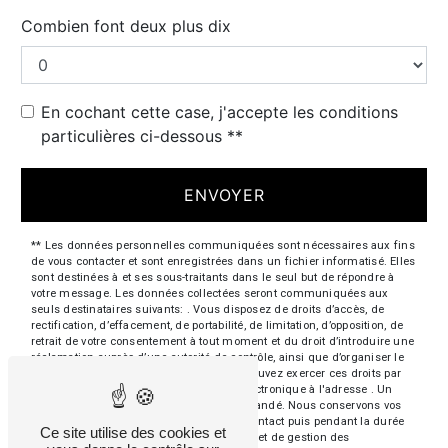
Combien font deux plus dix
En cochant cette case, j'accepte les conditions
particulières ci-dessous **
ENVOYER
** Les données personnelles communiquées sont nécessaires aux fins
de vous contacter et sont enregistrées dans un fichier informatisé. Elles
sont destinées à et ses sous-traitants dans le seul but de répondre à
votre message. Les données collectées seront communiquées aux
seuls destinataires suivants: . Vous disposez de droits d’accès, de
rectification, d’effacement, de portabilité, de limitation, d’opposition, de
retrait de votre consentement à tout moment et du droit d’introduire une
réclamation auprès d’une autorité de contrôle, ainsi que d’organiser le
sort de vos données post-mortem. Vous pouvez exercer ces droits par
voie postale à l'adresse ou par courrier électronique à l'adresse . Un
justificatif d'identité pourra vous être demandé. Nous conservons vos
données pendant la période de prise de contact puis pendant la durée
Ce site utilise des cookies et
de prescription légale aux fins probatoires et de gestion des