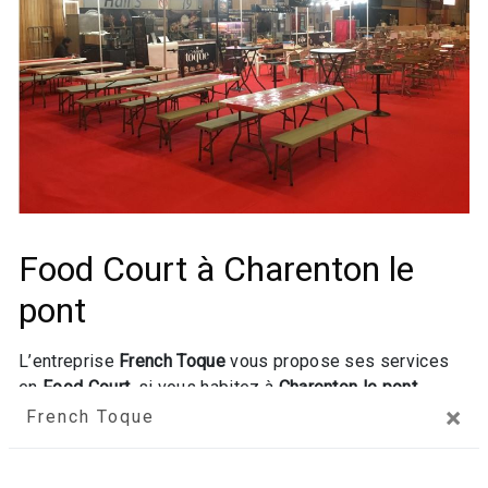
Food Court à Charenton le
pont
L’entreprise
French Toque
vous propose ses services
en
Food Court
, si vous habitez à
Charenton le pont
.
×
Entreprise usant d’une expérience et d’un savoir-faire de
French Toque
qualité, nous mettons tout en oeuvre pour vous
satisfaire. Nous vous accompagnons ainsi dans votre