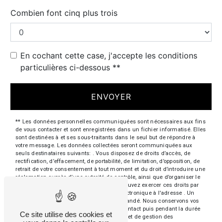
Combien font cinq plus trois
En cochant cette case, j'accepte les conditions
particulières ci-dessous **
ENVOYER
** Les données personnelles communiquées sont nécessaires aux fins
de vous contacter et sont enregistrées dans un fichier informatisé. Elles
sont destinées à et ses sous-traitants dans le seul but de répondre à
votre message. Les données collectées seront communiquées aux
seuls destinataires suivants: . Vous disposez de droits d’accès, de
rectification, d’effacement, de portabilité, de limitation, d’opposition, de
retrait de votre consentement à tout moment et du droit d’introduire une
réclamation auprès d’une autorité de contrôle, ainsi que d’organiser le
sort de vos données post-mortem. Vous pouvez exercer ces droits par
voie postale à l'adresse ou par courrier électronique à l'adresse . Un
justificatif d'identité pourra vous être demandé. Nous conservons vos
données pendant la période de prise de contact puis pendant la durée
Ce site utilise des cookies et
de prescription légale aux fins probatoires et de gestion des