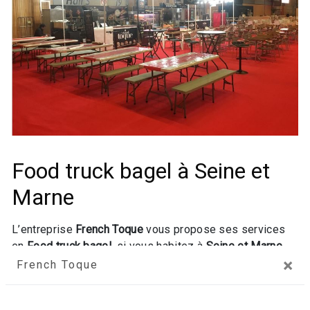
Food truck bagel à Seine et
Marne
L’entreprise
French Toque
vous propose ses services
en
Food truck bagel
, si vous habitez à
Seine et Marne
.
×
Entreprise usant d’une expérience et d’un savoir-faire de
French Toque
qualité, nous mettons tout en oeuvre pour vous
satisfaire. Nous vous accompagnons ainsi dans votre