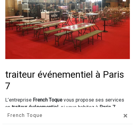
traiteur événementiel à Paris
7
L’entreprise
French Toque
vous propose ses services
en
traiteur événementiel
, si vous habitez à
Paris 7
.
×
Entreprise usant d’une expérience et d’un savoir-faire de
French Toque
qualité, nous mettons tout en oeuvre pour vous
satisfaire. Nous vous accompagnons ainsi dans votre