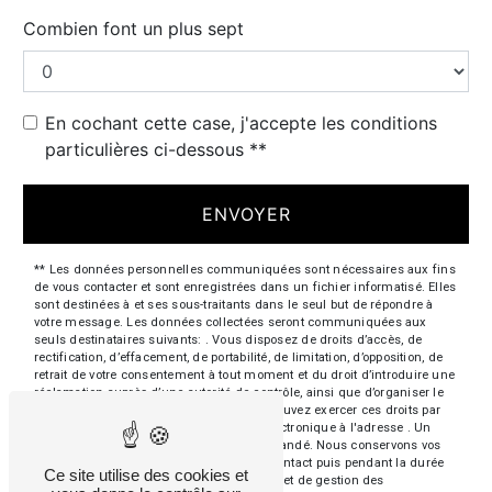
Combien font un plus sept
En cochant cette case, j'accepte les conditions
particulières ci-dessous **
ENVOYER
** Les données personnelles communiquées sont nécessaires aux fins
de vous contacter et sont enregistrées dans un fichier informatisé. Elles
sont destinées à et ses sous-traitants dans le seul but de répondre à
votre message. Les données collectées seront communiquées aux
seuls destinataires suivants: . Vous disposez de droits d’accès, de
rectification, d’effacement, de portabilité, de limitation, d’opposition, de
retrait de votre consentement à tout moment et du droit d’introduire une
réclamation auprès d’une autorité de contrôle, ainsi que d’organiser le
sort de vos données post-mortem. Vous pouvez exercer ces droits par
voie postale à l'adresse ou par courrier électronique à l'adresse . Un
justificatif d'identité pourra vous être demandé. Nous conservons vos
données pendant la période de prise de contact puis pendant la durée
Ce site utilise des cookies et
de prescription légale aux fins probatoires et de gestion des