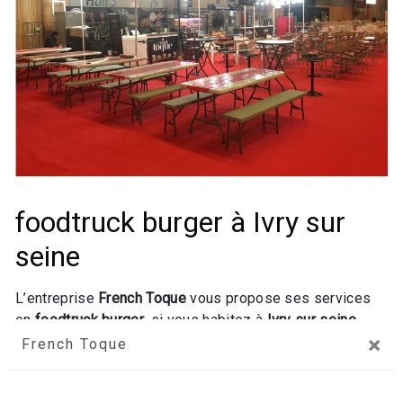
foodtruck burger à Ivry sur
seine
L’entreprise
French Toque
vous propose ses services
en
foodtruck burger
, si vous habitez à
Ivry sur seine
.
×
Entreprise usant d’une expérience et d’un savoir-faire de
French Toque
qualité, nous mettons tout en oeuvre pour vous
satisfaire. Nous vous accompagnons ainsi dans votre