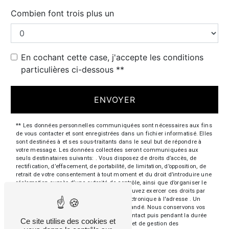
Combien font trois plus un
En cochant cette case, j'accepte les conditions
particulières ci-dessous **
ENVOYER
** Les données personnelles communiquées sont nécessaires aux fins
de vous contacter et sont enregistrées dans un fichier informatisé. Elles
sont destinées à et ses sous-traitants dans le seul but de répondre à
votre message. Les données collectées seront communiquées aux
seuls destinataires suivants: . Vous disposez de droits d’accès, de
rectification, d’effacement, de portabilité, de limitation, d’opposition, de
retrait de votre consentement à tout moment et du droit d’introduire une
réclamation auprès d’une autorité de contrôle, ainsi que d’organiser le
sort de vos données post-mortem. Vous pouvez exercer ces droits par
voie postale à l'adresse ou par courrier électronique à l'adresse . Un
justificatif d'identité pourra vous être demandé. Nous conservons vos
données pendant la période de prise de contact puis pendant la durée
Ce site utilise des cookies et
de prescription légale aux fins probatoires et de gestion des