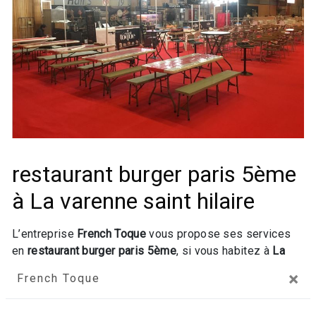
restaurant burger paris 5ème
à La varenne saint hilaire
L’entreprise
French Toque
vous propose ses services
en
restaurant burger paris 5ème
, si vous habitez à
La
varenne saint hilaire
. Entreprise usant d’une expérience
×
French Toque
et d’un savoir-faire de qualité, nous mettons tout en
oeuvre pour vous satisfaire. Nous vous accompagnons