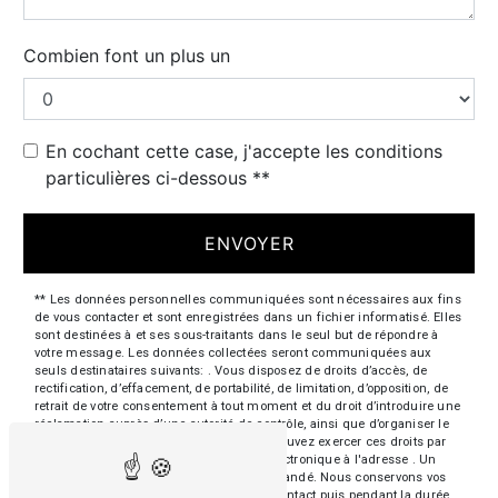
Combien font un plus un
En cochant cette case, j'accepte les conditions
particulières ci-dessous **
ENVOYER
** Les données personnelles communiquées sont nécessaires aux fins
de vous contacter et sont enregistrées dans un fichier informatisé. Elles
sont destinées à et ses sous-traitants dans le seul but de répondre à
votre message. Les données collectées seront communiquées aux
seuls destinataires suivants: . Vous disposez de droits d’accès, de
rectification, d’effacement, de portabilité, de limitation, d’opposition, de
retrait de votre consentement à tout moment et du droit d’introduire une
réclamation auprès d’une autorité de contrôle, ainsi que d’organiser le
sort de vos données post-mortem. Vous pouvez exercer ces droits par
voie postale à l'adresse ou par courrier électronique à l'adresse . Un
justificatif d'identité pourra vous être demandé. Nous conservons vos
données pendant la période de prise de contact puis pendant la durée